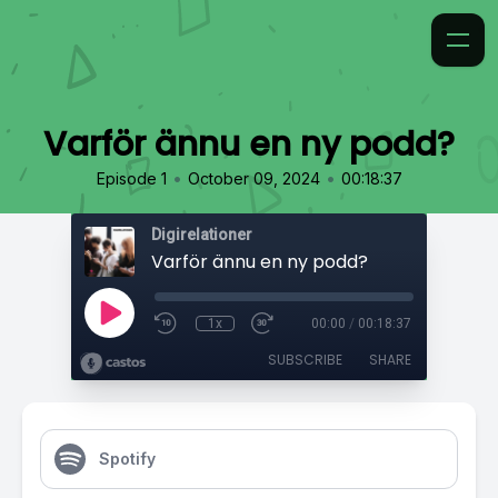
Varför ännu en ny podd?
•
•
Episode 1
October 09, 2024
00:18:37
Digirelationer
Varför ännu en ny podd?
1x
00:00
/
00:18:37
SUBSCRIBE
SHARE
Spotify