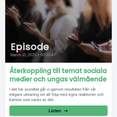
Episode
March 21, 2025
•
00:30:47
Återkoppling till temat sociala
medier och ungas välmående
I det här avsnittet går vi igenom resultaten från vår
tidigare utmaning om att följa med egna reaktioner och
känslor som väcks av det...
Listen