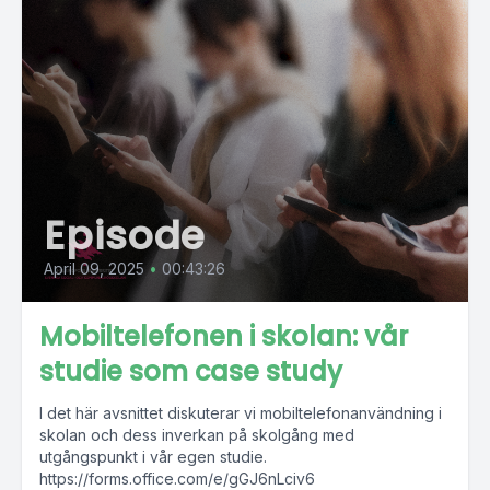
Episode
April 09, 2025
•
00:43:26
Mobiltelefonen i skolan: vår
studie som case study
I det här avsnittet diskuterar vi mobiltelefonanvändning i
skolan och dess inverkan på skolgång med
utgångspunkt i vår egen studie.
https://forms.office.com/e/gGJ6nLciv6