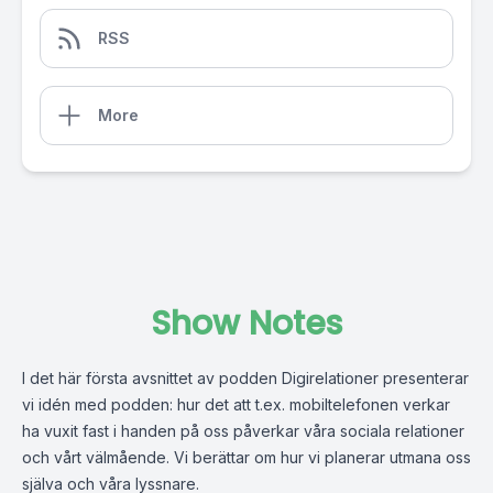
RSS
More
Show Notes
I
det
här
första
avsnitt
et
av
podden
Digirelationer
presenterar
vi
idén
med
podden
:
hur
det
att
t.ex
.
mobiltelefonen
verkar
ha
vuxit
fast
i
handen
på
oss
påverkar
våra
sociala
relationer
och
vårt
välmående
.
Vi
berättar
om
hur
vi
planerar
utmana
oss
själva
och
våra
lyssnare
.